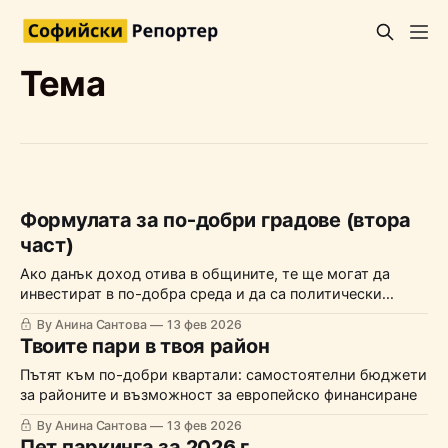
Тема
Формулата за по-добри градове (втора
част)
Ако данък доход отива в общините, те ще могат да
инвестират в по-добра среда и да са политически
независими
By Анина Сантова
13 фев 2026
Твоите пари в твоя район
Пътят към по-добри квартали: самостоятелни бюджети
за районите и възможност за европейско финансиране
By Анина Сантова
13 фев 2026
Пет паркинга за 2026 г.