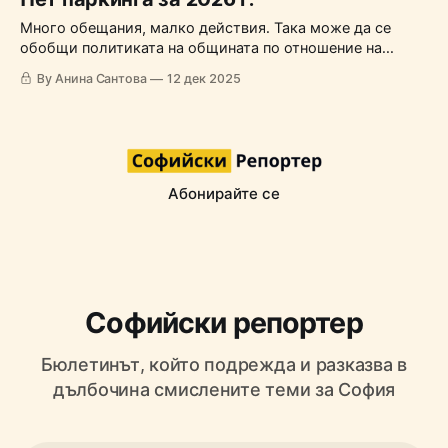
Много обещания, малко действия. Така може да се
обобщи политиката на общината по отношение на
паркингите в последните години. Факт е, че да
By Анина Сантова
12 дек 2025
построиш паркинг отнема време - трябва да се намери
свободно, а и подходящо място, да се направи проект,
да се обяви поръчка за строителство. На база тези
критерии
Абонирайте се
Софийски репортер
Бюлетинът, който подрежда и разказва в
дълбочина смислените теми за София